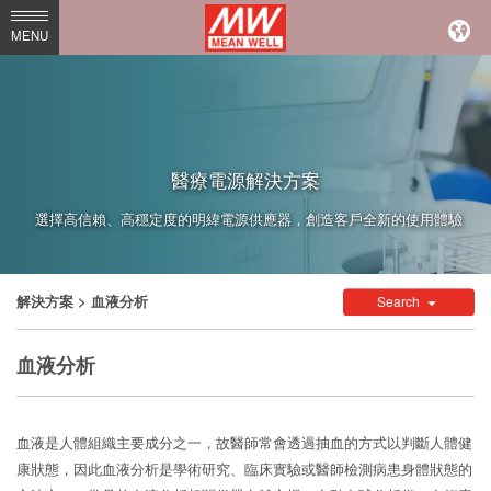
MEAN
MENU
WELL
Enterprises
Co.,
Ltd.
醫療電源解決方案
選擇高信賴、高穩定度的明緯電源供應器，創造客戶全新的使用體驗
解決方案
> 血液分析
Search
血液分析
血液是人體組織主要成分之一，故醫師常會透過抽血的方式以判斷人體健
康狀態，因此血液分析是學術研究、臨床實驗或醫師檢測病患身體狀態的