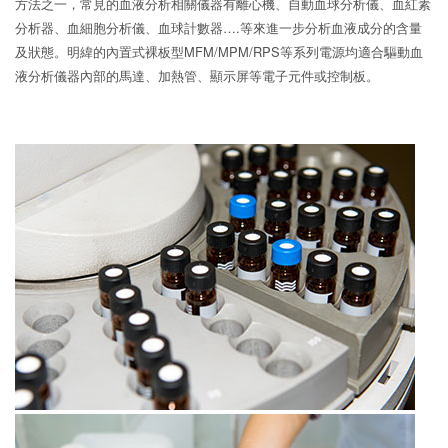
方法之一，常見的血液分析相關儀器有離心機、自動血球分析儀、血紅素
分析器、血細胞分析儀、血球計數器….等來進一步分析血液成分的含量
及狀態。明緯的內置式裸板型MFM/MPM/RPS等系列電源均適合驅動血
液分析儀器內部的馬達、加熱管、顯示屏等電子元件或控制板。