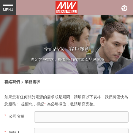
MEAN
MENU
WELL
Enterprises
Co.,
Ltd.
全面品保、客戶滿意
滿足客戶需求，提供最佳的電源產品與服務
聯絡我們
> 業務需求
如果您有任何關於電源的需求或是疑問，請填寫以下表格，我們將儘快為
您服務！ 提醒您，標記
*
為必填欄位，敬請填寫完整。
*
公司名稱
*
聯絡人