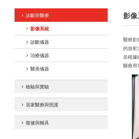
影像
診斷與醫療
影像系統
醫療影
診斷儀器
的放射
治療儀器
並根據
醫療用電
醫美儀器
檢驗與實驗
居家醫療與照護
復健與輔具