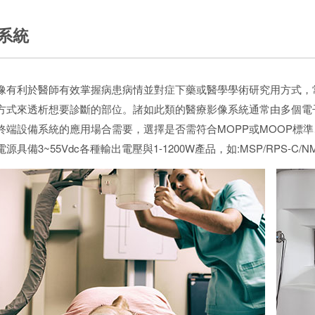
系統
像有利於醫師有效掌握病患病情並對症下藥或醫學學術研究用方式，常見的
方式來透析想要診斷的部位。諸如此類的醫療影像系統通常由多個電
終端設備系統的應用場合需要，選擇是否需符合MOPP或MOOP標
源具備3~55Vdc各種輸出電壓與1-1200W產品，如:MSP/RPS