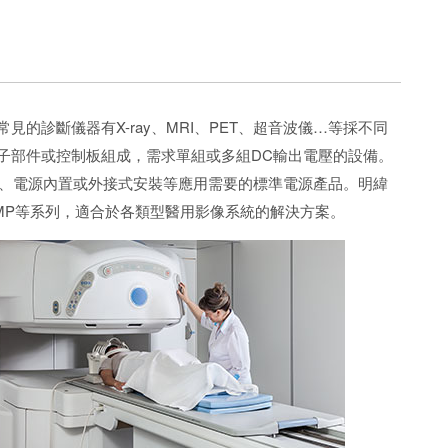
診斷儀器有X-ray、MRI、PET、超音波儀…等採不同
子部件或控制板組成，需求單組或多組DC輸出電壓的設備。
準、電源內置或外接式安裝等應用需要的標準電源產品。明緯
-C/NMP等系列，適合於各類型醫用影像系統的解決方案。