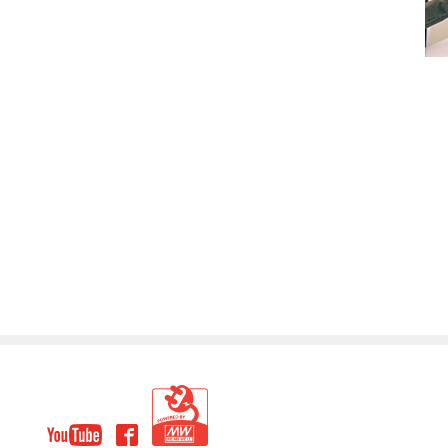
回
頁
youtube
facebook
PBM
面
頂
端