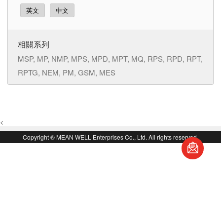
英文
中文
相關系列
MSP, MP, NMP, MPS, MPD, MPT, MQ, RPS, RPD, RPT,
RPTG, NEM, PM, GSM, MES
<
回
Copyright ® MEAN WELL Enterprises Co., Ltd. All rights reserved.
頁
面
頂
端