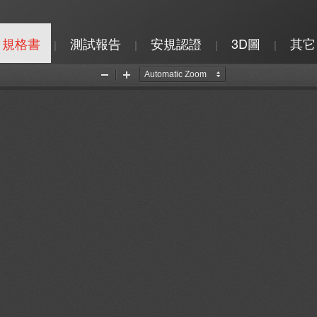
規格書
測試報告
安規認證
3D圖
其它
|
|
|
|