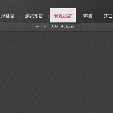
規格書
測試報告
安規認證
3D圖
其它
|
|
|
|